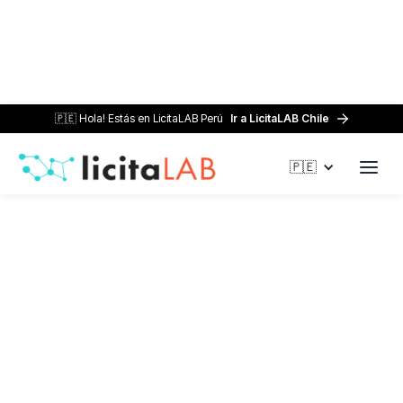
🇵🇪 Hola! Estás en LicitaLAB Perú
Ir a LicitaLAB Chile
Home /
Blog /
Tipos de licitaciones en Perú y cuál conviene
🇵🇪
según tu rubro