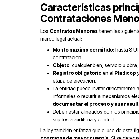
Características princi
Contrataciones Meno
Los
Contratos Menores
tienen las siguient
marco legal actual:
Monto máximo permitido
: hasta 8 U
contratación.
Objeto
: cualquier bien, servicio u obr
Registro obligatorio
en el
Pladicop
y
etapa de ejecución.
La entidad puede invitar directamente 
informales o recurrir a mecanismos el
documentar el proceso y sus resul
Deben estar alineados con los principi
sujetos a auditoría y control.
La ley también enfatiza que el uso de esta fi
contratos de mayor cuantía
. Si se detec