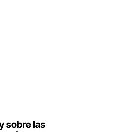
tratos Menores
son aquellos procesos
 o inferior a 8 UIT
, ya sea para
bienes,
 32069, vigente desde el 22 de abril de
ica las anteriores clasificaciones de
ajo una denominación más simple y
ificado
, pero igualmente sujeto a
a, legalidad y control posterior.
y sobre las