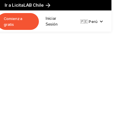
Ir a LicitaLAB Chile
Comienza
Iniciar
🇵🇪 Perú
gratis
Sesión
Contrataciones
erú?