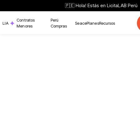
🇵🇪 Hola! Estás en LicitaLAB Perú
Contratos
Perú
LIA
Seace
Planes
Recursos
Menores
Compras
Volver
¿Qué son las 
Menores en P