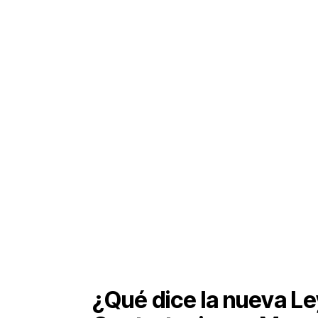
Las Contrataciones Menores o
Con
de contratación cuyo
valor es igual
servicios u obras
, según la Ley N.º
2025. Esta categoría reemplaza y unif
contrataciones de menor cuantía, b
moderna.
Se trata de un
procedimiento simpl
principios de eficiencia, transparenci
¿Qué dice la nueva Le