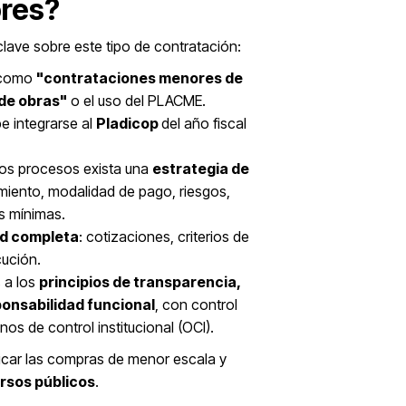
res?
clave sobre este tipo de contratación:
s como
"contrataciones menores de
de obras"
o el uso del PLACME.
e integrarse al
Pladicop
del año fiscal
stos procesos exista una
estrategia de
imiento, modalidad de pago, riesgos,
s mínimas.
ad completa
: cotizaciones, criterios de
cución.
 a los
principios de transparencia,
ponsabilidad funcional
, con control
nos de control institucional (OCI).
ificar las compras de menor escala y
rsos públicos
.