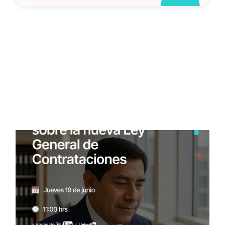
Dejando huella en cada
evento
Participamos, conectamos y damos a conocer nuestra
solución para que más empresas peruanas hagan del Estado
su mejor cliente.