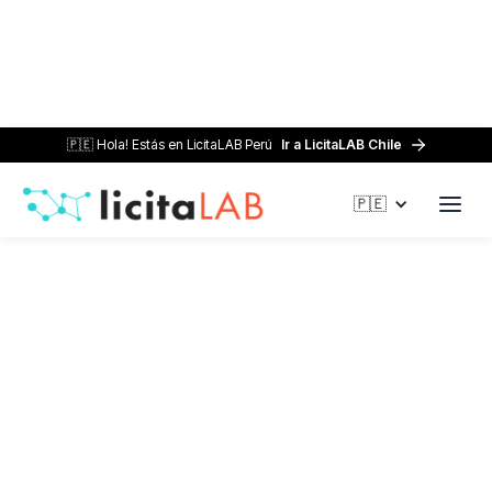
🇵🇪 Hola! Estás en LicitaLAB Perú
Ir a LicitaLAB Chile
Home /
Blog /
Cambios en la Ley de Contrataciones Públicas
🇵🇪
(Ley 32069)