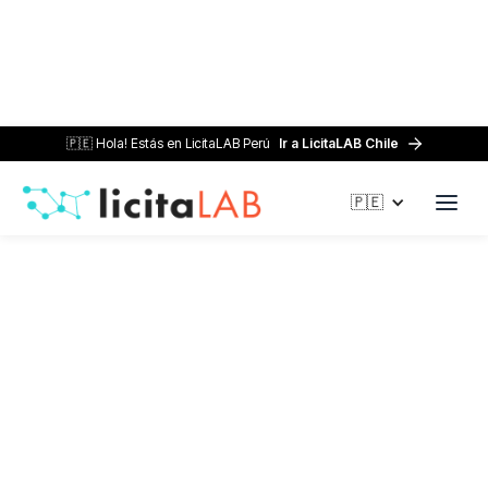
🇵🇪 Hola! Estás en LicitaLAB Perú
Ir a LicitaLAB Chile
Home /
Blog /
PLADICOP: El futuro de las licitaciones públicas
🇵🇪
en Perú