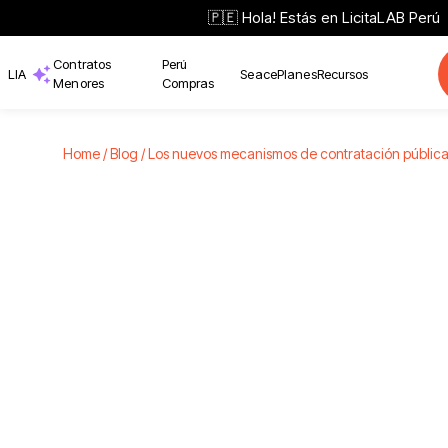
🇵🇪 Hola! Estás en LicitaLAB Perú
Contratos
Perú
LIA
Seace
Planes
Recursos
Menores
Compras
Home /
Blog /
Los nuevos mecanismos de contratación pública