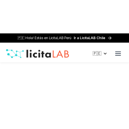
🇵🇪 Hola! Estás en LicitaLAB Perú
Ir a LicitaLAB Chile
Home /
Blog /
Contrataciones menores a 8 UIT en 2026: guía
🇵🇪
bajo Ley 32069